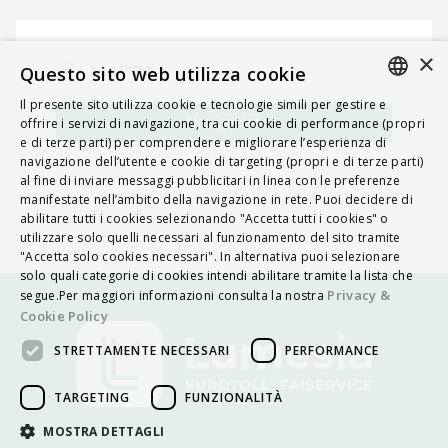
×
MAPPA
Questo sito web utilizza cookie
Il presente sito utilizza cookie e tecnologie simili per gestire e
ITALIAN
Navigatore
offrire i servizi di navigazione, tra cui cookie di performance (propri
e di terze parti) per comprendere e migliorare l’esperienza di
ENGLISH
navigazione dell’utente e cookie di targeting (propri e di terze parti)
al fine di inviare messaggi pubblicitari in linea con le preferenze
FRENCH
manifestate nell’ambito della navigazione in rete. Puoi decidere di
abilitare tutti i cookies selezionando "Accetta tutti i cookies" o
HUNGARIAN
utilizzare solo quelli necessari al funzionamento del sito tramite
DEUTSCH
"Accetta solo cookies necessari". In alternativa puoi selezionare
solo quali categorie di cookies intendi abilitare tramite la lista che
POLSKI
Privacy &
segue.Per maggiori informazioni consulta la nostra
Cookie Policy
УКРАЇНСЬКА
STRETTAMENTE NECESSARI
PERFORMANCE
PORTUGUÊS
ESPAÑOL
TARGETING
FUNZIONALITÀ
HRVATSKI
MOSTRA DETTAGLI