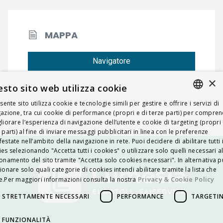
MAPPA
Navigatore
×
sto sito web utilizza cookie
esente sito utilizza cookie e tecnologie simili per gestire e offrire i servizi di
ITALIAN
azione, tra cui cookie di performance (propri e di terze parti) per compre
liorare l’esperienza di navigazione dell’utente e cookie di targeting (propri 
ENGLISH
 parti) al fine di inviare messaggi pubblicitari in linea con le preferenze
estate nell’ambito della navigazione in rete. Puoi decidere di abilitare tutti 
FRENCH
es selezionando "Accetta tutti i cookies" o utilizzare solo quelli necessari a
onamento del sito tramite "Accetta solo cookies necessari". In alternativa p
HUNGARIAN
ionare solo quali categorie di cookies intendi abilitare tramite la lista che
DEUTSCH
Privacy & Cookie Policy
.Per maggiori informazioni consulta la nostra
POLSKI
STRETTAMENTE NECESSARI
PERFORMANCE
TARGETI
УКРАЇНСЬКА
FUNZIONALITÀ