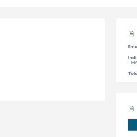
Ema
Indi
- MA
Tel