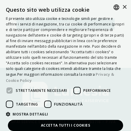
×
MAPPA
Questo sito web utilizza cookie
Il presente sito utilizza cookie e tecnologie simili per gestire e
ITALIAN
Navigatore
offrire i servizi di navigazione, tra cui cookie di performance (propri
e di terze parti) per comprendere e migliorare l’esperienza di
ENGLISH
navigazione dell’utente e cookie di targeting (propri e di terze parti)
al fine di inviare messaggi pubblicitari in linea con le preferenze
FRENCH
manifestate nell’ambito della navigazione in rete. Puoi decidere di
abilitare tutti i cookies selezionando "Accetta tutti i cookies" o
HUNGARIAN
utilizzare solo quelli necessari al funzionamento del sito tramite
DEUTSCH
"Accetta solo cookies necessari". In alternativa puoi selezionare
solo quali categorie di cookies intendi abilitare tramite la lista che
POLSKI
Privacy &
segue.Per maggiori informazioni consulta la nostra
Cookie Policy
УКРАЇНСЬКА
STRETTAMENTE NECESSARI
PERFORMANCE
PORTUGUÊS
ESPAÑOL
TARGETING
FUNZIONALITÀ
HRVATSKI
MOSTRA DETTAGLI
©FAI SERVICE S.Coop. – REA CCIAA CN 183718 – P.IVA:
ACCETTA TUTTI I COOKIES
02654640040