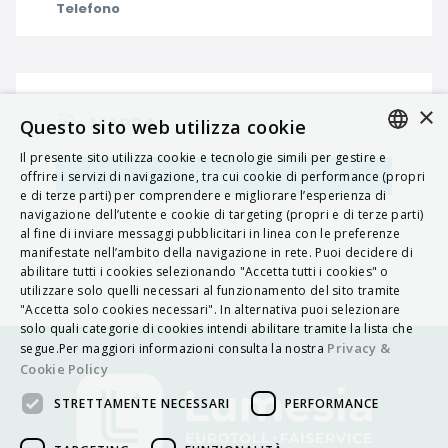
Telefono
×
MAPPA
Questo sito web utilizza cookie
Il presente sito utilizza cookie e tecnologie simili per gestire e
ITALIAN
Navigatore
offrire i servizi di navigazione, tra cui cookie di performance (propri
e di terze parti) per comprendere e migliorare l’esperienza di
ENGLISH
navigazione dell’utente e cookie di targeting (propri e di terze parti)
al fine di inviare messaggi pubblicitari in linea con le preferenze
FRENCH
manifestate nell’ambito della navigazione in rete. Puoi decidere di
abilitare tutti i cookies selezionando "Accetta tutti i cookies" o
HUNGARIAN
utilizzare solo quelli necessari al funzionamento del sito tramite
DEUTSCH
"Accetta solo cookies necessari". In alternativa puoi selezionare
solo quali categorie di cookies intendi abilitare tramite la lista che
POLSKI
Privacy &
segue.Per maggiori informazioni consulta la nostra
Cookie Policy
УКРАЇНСЬКА
STRETTAMENTE NECESSARI
PERFORMANCE
PORTUGUÊS
ESPAÑOL