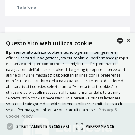
Telefono
×
MAPPA
Questo sito web utilizza cookie
Il presente sito utilizza cookie e tecnologie simili per gestire e
ITALIAN
Navigatore
offrire i servizi di navigazione, tra cui cookie di performance (propri
e di terze parti) per comprendere e migliorare l’esperienza di
ENGLISH
navigazione dell’utente e cookie di targeting (propri e di terze parti)
al fine di inviare messaggi pubblicitari in linea con le preferenze
FRENCH
manifestate nell’ambito della navigazione in rete. Puoi decidere di
abilitare tutti i cookies selezionando "Accetta tutti i cookies" o
HUNGARIAN
utilizzare solo quelli necessari al funzionamento del sito tramite
DEUTSCH
"Accetta solo cookies necessari". In alternativa puoi selezionare
solo quali categorie di cookies intendi abilitare tramite la lista che
POLSKI
Privacy &
segue.Per maggiori informazioni consulta la nostra
Cookie Policy
УКРАЇНСЬКА
STRETTAMENTE NECESSARI
PERFORMANCE
PORTUGUÊS