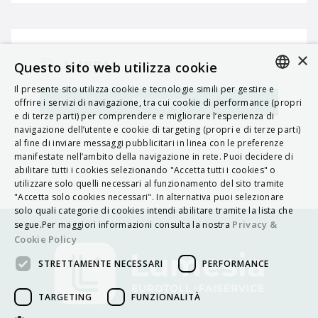
×
MAPPA
Questo sito web utilizza cookie
Il presente sito utilizza cookie e tecnologie simili per gestire e
ITALIAN
Navigatore
offrire i servizi di navigazione, tra cui cookie di performance (propri
e di terze parti) per comprendere e migliorare l’esperienza di
ENGLISH
navigazione dell’utente e cookie di targeting (propri e di terze parti)
al fine di inviare messaggi pubblicitari in linea con le preferenze
FRENCH
manifestate nell’ambito della navigazione in rete. Puoi decidere di
abilitare tutti i cookies selezionando "Accetta tutti i cookies" o
HUNGARIAN
utilizzare solo quelli necessari al funzionamento del sito tramite
DEUTSCH
"Accetta solo cookies necessari". In alternativa puoi selezionare
solo quali categorie di cookies intendi abilitare tramite la lista che
POLSKI
Privacy &
segue.Per maggiori informazioni consulta la nostra
Cookie Policy
УКРАЇНСЬКА
STRETTAMENTE NECESSARI
PERFORMANCE
PORTUGUÊS
ESPAÑOL
TARGETING
FUNZIONALITÀ
HRVATSKI