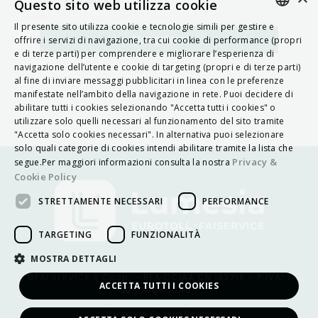
MAPPA
Questo sito web utilizza cookie
Il presente sito utilizza cookie e tecnologie simili per gestire e
ITALIAN
Navigatore
offrire i servizi di navigazione, tra cui cookie di performance (propri
e di terze parti) per comprendere e migliorare l’esperienza di
ENGLISH
navigazione dell’utente e cookie di targeting (propri e di terze parti)
al fine di inviare messaggi pubblicitari in linea con le preferenze
FRENCH
manifestate nell’ambito della navigazione in rete. Puoi decidere di
abilitare tutti i cookies selezionando "Accetta tutti i cookies" o
HUNGARIAN
utilizzare solo quelli necessari al funzionamento del sito tramite
DEUTSCH
"Accetta solo cookies necessari". In alternativa puoi selezionare
solo quali categorie di cookies intendi abilitare tramite la lista che
POLSKI
Privacy &
segue.Per maggiori informazioni consulta la nostra
Cookie Policy
УКРАЇНСЬКА
STRETTAMENTE NECESSARI
PERFORMANCE
PORTUGUÊS
ESPAÑOL
TARGETING
FUNZIONALITÀ
HRVATSKI
MOSTRA DETTAGLI
©FAI SERVICE S.Coop. – REA CCIAA CN 183718 – P.IVA:
ACCETTA TUTTI I COOKIES
02654640040
Privacy & Cookie Policy