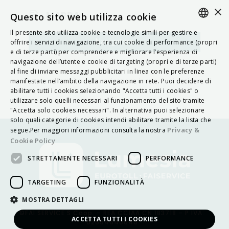
×
MAPPA
Questo sito web utilizza cookie
Il presente sito utilizza cookie e tecnologie simili per gestire e
ITALIAN
Navigatore
offrire i servizi di navigazione, tra cui cookie di performance (propri
e di terze parti) per comprendere e migliorare l’esperienza di
ENGLISH
navigazione dell’utente e cookie di targeting (propri e di terze parti)
al fine di inviare messaggi pubblicitari in linea con le preferenze
FRENCH
manifestate nell’ambito della navigazione in rete. Puoi decidere di
abilitare tutti i cookies selezionando "Accetta tutti i cookies" o
HUNGARIAN
utilizzare solo quelli necessari al funzionamento del sito tramite
DEUTSCH
"Accetta solo cookies necessari". In alternativa puoi selezionare
solo quali categorie di cookies intendi abilitare tramite la lista che
POLSKI
Privacy &
segue.Per maggiori informazioni consulta la nostra
Cookie Policy
УКРАЇНСЬКА
STRETTAMENTE NECESSARI
PERFORMANCE
PORTUGUÊS
ESPAÑOL
TARGETING
FUNZIONALITÀ
HRVATSKI
MOSTRA DETTAGLI
©FAI SERVICE S.Coop. – REA CCIAA CN 183718 – P.IVA:
ACCETTA TUTTI I COOKIES
02654640040