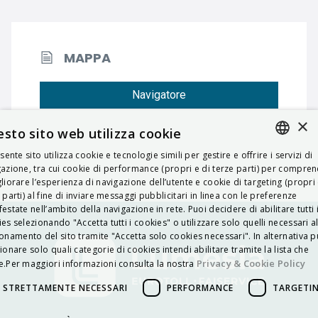
MAPPA
Navigatore
×
sto sito web utilizza cookie
esente sito utilizza cookie e tecnologie simili per gestire e offrire i servizi di
ITALIAN
azione, tra cui cookie di performance (propri e di terze parti) per compre
liorare l’esperienza di navigazione dell’utente e cookie di targeting (propri 
ENGLISH
 parti) al fine di inviare messaggi pubblicitari in linea con le preferenze
estate nell’ambito della navigazione in rete. Puoi decidere di abilitare tutti 
FRENCH
es selezionando "Accetta tutti i cookies" o utilizzare solo quelli necessari a
onamento del sito tramite "Accetta solo cookies necessari". In alternativa p
HUNGARIAN
ionare solo quali categorie di cookies intendi abilitare tramite la lista che
DEUTSCH
Privacy & Cookie Policy
.Per maggiori informazioni consulta la nostra
POLSKI
STRETTAMENTE NECESSARI
PERFORMANCE
TARGETI
УКРАЇНСЬКА