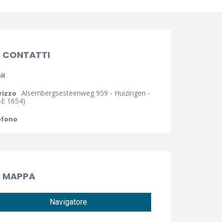
CONTATTI
il
Alsembergsesteenweg 959 - Huizingen -
rizzo
BE 1654)
efono
MAPPA
Navigatore