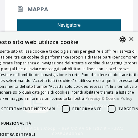
MAPPA
Navigatore
×
sto sito web utilizza cookie
esente sito utilizza cookie e tecnologie simili per gestire e offrire i servizi di
ITALIAN
azione, tra cui cookie di performance (propri e di terze parti) per compre
liorare l’esperienza di navigazione dell’utente e cookie di targeting (propri 
ENGLISH
 parti) al fine di inviare messaggi pubblicitari in linea con le preferenze
estate nell’ambito della navigazione in rete. Puoi decidere di abilitare tutti 
FRENCH
es selezionando "Accetta tutti i cookies" o utilizzare solo quelli necessari a
onamento del sito tramite "Accetta solo cookies necessari". In alternativa p
HUNGARIAN
ionare solo quali categorie di cookies intendi abilitare tramite la lista che
DEUTSCH
Privacy & Cookie Policy
.Per maggiori informazioni consulta la nostra
POLSKI
STRETTAMENTE NECESSARI
PERFORMANCE
TARGETI
УКРАЇНСЬКА
FUNZIONALITÀ
©FAI SERVICE S.Coop. – REA CCIAA CN 183718 – P.IVA:
PORTUGUÊS
02654640040
MOSTRA DETTAGLI