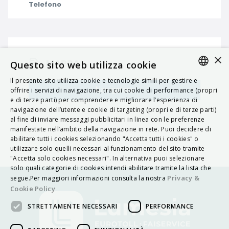
Telefono
×
MAPPA
Questo sito web utilizza cookie
Il presente sito utilizza cookie e tecnologie simili per gestire e
ITALIAN
Navigatore
offrire i servizi di navigazione, tra cui cookie di performance (propri
e di terze parti) per comprendere e migliorare l’esperienza di
ENGLISH
navigazione dell’utente e cookie di targeting (propri e di terze parti)
al fine di inviare messaggi pubblicitari in linea con le preferenze
FRENCH
manifestate nell’ambito della navigazione in rete. Puoi decidere di
abilitare tutti i cookies selezionando "Accetta tutti i cookies" o
HUNGARIAN
utilizzare solo quelli necessari al funzionamento del sito tramite
DEUTSCH
"Accetta solo cookies necessari". In alternativa puoi selezionare
solo quali categorie di cookies intendi abilitare tramite la lista che
POLSKI
Privacy &
segue.Per maggiori informazioni consulta la nostra
Cookie Policy
УКРАЇНСЬКА
STRETTAMENTE NECESSARI
PERFORMANCE
PORTUGUÊS
ESPAÑOL