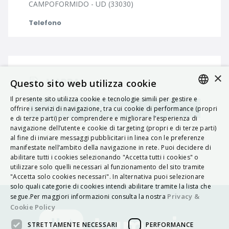
CAMPOFORMIDO - UD (33030)
Telefono
×
MAPPA
Questo sito web utilizza cookie
Il presente sito utilizza cookie e tecnologie simili per gestire e
ITALIAN
Navigatore
offrire i servizi di navigazione, tra cui cookie di performance (propri
e di terze parti) per comprendere e migliorare l’esperienza di
ENGLISH
navigazione dell’utente e cookie di targeting (propri e di terze parti)
al fine di inviare messaggi pubblicitari in linea con le preferenze
FRENCH
manifestate nell’ambito della navigazione in rete. Puoi decidere di
abilitare tutti i cookies selezionando "Accetta tutti i cookies" o
HUNGARIAN
utilizzare solo quelli necessari al funzionamento del sito tramite
DEUTSCH
"Accetta solo cookies necessari". In alternativa puoi selezionare
solo quali categorie di cookies intendi abilitare tramite la lista che
POLSKI
Privacy &
segue.Per maggiori informazioni consulta la nostra
Cookie Policy
УКРАЇНСЬКА
STRETTAMENTE NECESSARI
PERFORMANCE
PORTUGUÊS