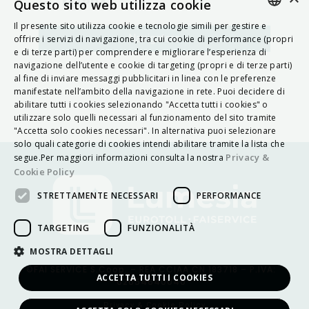
MAPPA
Questo sito web utilizza cookie
Il presente sito utilizza cookie e tecnologie simili per gestire e
ITALIAN
Navigatore
offrire i servizi di navigazione, tra cui cookie di performance (propri
e di terze parti) per comprendere e migliorare l’esperienza di
ENGLISH
navigazione dell’utente e cookie di targeting (propri e di terze parti)
al fine di inviare messaggi pubblicitari in linea con le preferenze
FRENCH
manifestate nell’ambito della navigazione in rete. Puoi decidere di
abilitare tutti i cookies selezionando "Accetta tutti i cookies" o
HUNGARIAN
utilizzare solo quelli necessari al funzionamento del sito tramite
DEUTSCH
"Accetta solo cookies necessari". In alternativa puoi selezionare
solo quali categorie di cookies intendi abilitare tramite la lista che
POLSKI
Privacy &
segue.Per maggiori informazioni consulta la nostra
Cookie Policy
УКРАЇНСЬКА
STRETTAMENTE NECESSARI
PERFORMANCE
PORTUGUÊS
ESPAÑOL
TARGETING
FUNZIONALITÀ
HRVATSKI
MOSTRA DETTAGLI
©FAI SERVICE S.Coop. – REA CCIAA CN 183718 – P.IVA:
ACCETTA TUTTI I COOKIES
02654640040
Privacy & Cookie Policy