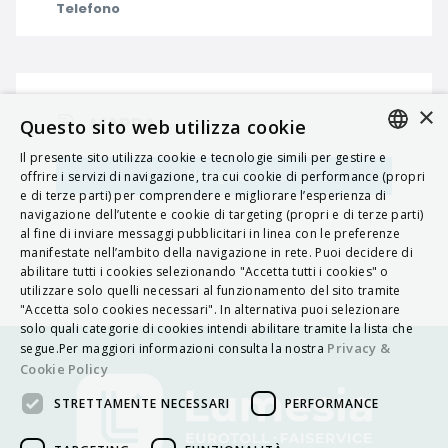
Telefono
×
MAPPA
Questo sito web utilizza cookie
Il presente sito utilizza cookie e tecnologie simili per gestire e
ITALIAN
Navigatore
offrire i servizi di navigazione, tra cui cookie di performance (propri
e di terze parti) per comprendere e migliorare l’esperienza di
ENGLISH
navigazione dell’utente e cookie di targeting (propri e di terze parti)
al fine di inviare messaggi pubblicitari in linea con le preferenze
FRENCH
manifestate nell’ambito della navigazione in rete. Puoi decidere di
abilitare tutti i cookies selezionando "Accetta tutti i cookies" o
HUNGARIAN
utilizzare solo quelli necessari al funzionamento del sito tramite
DEUTSCH
"Accetta solo cookies necessari". In alternativa puoi selezionare
solo quali categorie di cookies intendi abilitare tramite la lista che
POLSKI
Privacy &
segue.Per maggiori informazioni consulta la nostra
Cookie Policy
УКРАЇНСЬКА
STRETTAMENTE NECESSARI
PERFORMANCE
PORTUGUÊS
ESPAÑOL