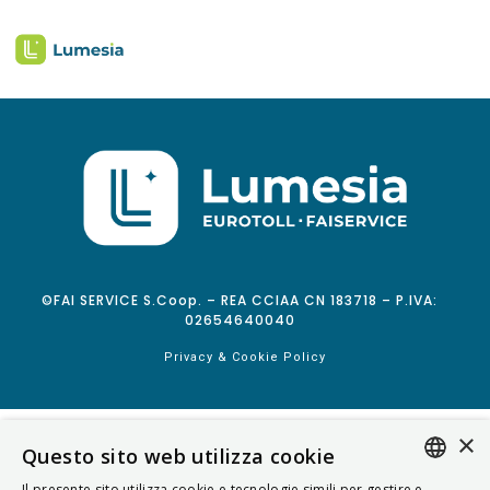
©FAI SERVICE S.Coop. – REA CCIAA CN 183718 – P.IVA:
02654640040
Privacy & Cookie Policy
×
Questo sito web utilizza cookie
Il presente sito utilizza cookie e tecnologie simili per gestire e