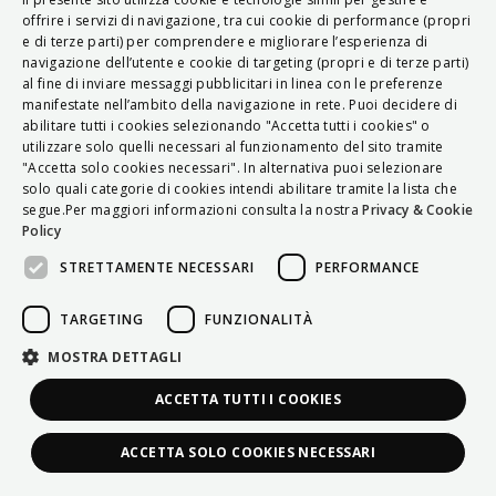
ITALIAN
offrire i servizi di navigazione, tra cui cookie di performance (propri
e di terze parti) per comprendere e migliorare l’esperienza di
ENGLISH
navigazione dell’utente e cookie di targeting (propri e di terze parti)
al fine di inviare messaggi pubblicitari in linea con le preferenze
FRENCH
manifestate nell’ambito della navigazione in rete. Puoi decidere di
abilitare tutti i cookies selezionando "Accetta tutti i cookies" o
HUNGARIAN
utilizzare solo quelli necessari al funzionamento del sito tramite
DEUTSCH
"Accetta solo cookies necessari". In alternativa puoi selezionare
solo quali categorie di cookies intendi abilitare tramite la lista che
POLSKI
segue.Per maggiori informazioni consulta la nostra
Privacy & Cookie
Policy
УКРАЇНСЬКА
STRETTAMENTE NECESSARI
PERFORMANCE
PORTUGUÊS
ESPAÑOL
TARGETING
FUNZIONALITÀ
HRVATSKI
MOSTRA DETTAGLI
ACCETTA TUTTI I COOKIES
ACCETTA SOLO COOKIES NECESSARI