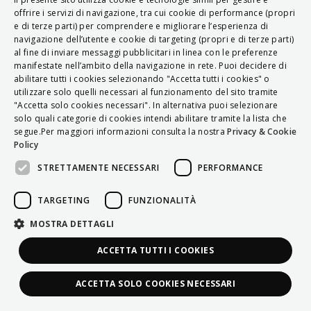
ITALIAN
offrire i servizi di navigazione, tra cui cookie di performance (propri
e di terze parti) per comprendere e migliorare l’esperienza di
ENGLISH
navigazione dell’utente e cookie di targeting (propri e di terze parti)
al fine di inviare messaggi pubblicitari in linea con le preferenze
FRENCH
manifestate nell’ambito della navigazione in rete. Puoi decidere di
abilitare tutti i cookies selezionando "Accetta tutti i cookies" o
HUNGARIAN
utilizzare solo quelli necessari al funzionamento del sito tramite
DEUTSCH
"Accetta solo cookies necessari". In alternativa puoi selezionare
solo quali categorie di cookies intendi abilitare tramite la lista che
POLSKI
segue.Per maggiori informazioni consulta la nostra
Privacy & Cookie
Policy
УКРАЇНСЬКА
STRETTAMENTE NECESSARI
PERFORMANCE
PORTUGUÊS
ESPAÑOL
TARGETING
FUNZIONALITÀ
HRVATSKI
MOSTRA DETTAGLI
ACCETTA TUTTI I COOKIES
ACCETTA SOLO COOKIES NECESSARI