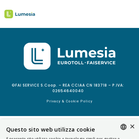
©FAI SERVICE S.Coop. – REA CCIAA CN 183718 – P.IVA:
02654640040
Privacy & Cookie Policy
×
Questo sito web utilizza cookie
Il presente sito utilizza cookie e tecnologie simili per gestire e