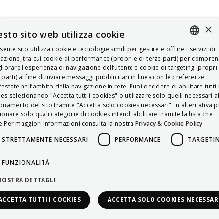
×
sto sito web utilizza cookie
esente sito utilizza cookie e tecnologie simili per gestire e offrire i servizi di
ITALIAN
azione, tra cui cookie di performance (propri e di terze parti) per compre
liorare l’esperienza di navigazione dell’utente e cookie di targeting (propri 
ENGLISH
 parti) al fine di inviare messaggi pubblicitari in linea con le preferenze
estate nell’ambito della navigazione in rete. Puoi decidere di abilitare tutti 
FRENCH
es selezionando "Accetta tutti i cookies" o utilizzare solo quelli necessari a
onamento del sito tramite "Accetta solo cookies necessari". In alternativa p
HUNGARIAN
ionare solo quali categorie di cookies intendi abilitare tramite la lista che
DEUTSCH
.Per maggiori informazioni consulta la nostra
Privacy & Cookie Policy
POLSKI
STRETTAMENTE NECESSARI
PERFORMANCE
TARGETI
УКРАЇНСЬКА
FUNZIONALITÀ
PORTUGUÊS
MOSTRA DETTAGLI
ESPAÑOL
ACCETTA TUTTI I COOKIES
ACCETTA SOLO COOKIES NECESSAR
HRVATSKI