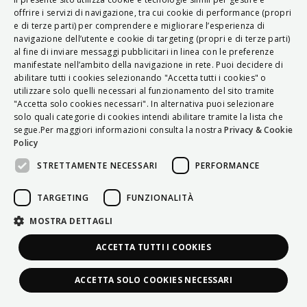
ITALIAN
offrire i servizi di navigazione, tra cui cookie di performance (propri
e di terze parti) per comprendere e migliorare l’esperienza di
ENGLISH
navigazione dell’utente e cookie di targeting (propri e di terze parti)
al fine di inviare messaggi pubblicitari in linea con le preferenze
FRENCH
manifestate nell’ambito della navigazione in rete. Puoi decidere di
abilitare tutti i cookies selezionando "Accetta tutti i cookies" o
HUNGARIAN
utilizzare solo quelli necessari al funzionamento del sito tramite
DEUTSCH
"Accetta solo cookies necessari". In alternativa puoi selezionare
solo quali categorie di cookies intendi abilitare tramite la lista che
POLSKI
segue.Per maggiori informazioni consulta la nostra
Privacy & Cookie
Policy
УКРАЇНСЬКА
STRETTAMENTE NECESSARI
PERFORMANCE
PORTUGUÊS
ESPAÑOL
TARGETING
FUNZIONALITÀ
HRVATSKI
MOSTRA DETTAGLI
ACCETTA TUTTI I COOKIES
ACCETTA SOLO COOKIES NECESSARI