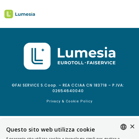
©FAI SERVICE S.Coop. – REA CCIAA CN 183718 – P.IVA:
02654640040
Privacy & Cookie Policy
×
Questo sito web utilizza cookie
Il presente sito utilizza cookie e tecnologie simili per gestire e