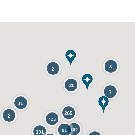
8
2
11
7
11
265
2
723
102
81
301