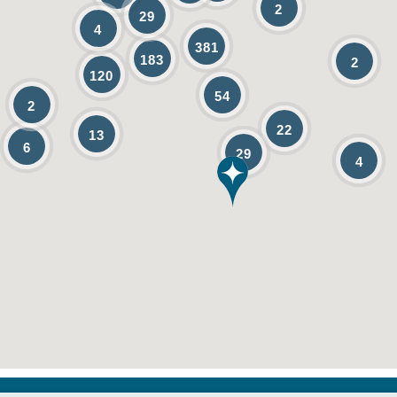
2
29
4
381
183
2
120
54
2
22
13
6
29
4