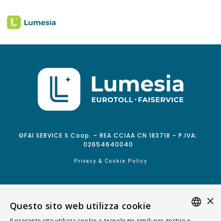
©FAI SERVICE S.Coop. – REA CCIAA CN 183718 – P.IVA:
02654640040
Privacy & Cookie Policy
×
Questo sito web utilizza cookie
Il presente sito utilizza cookie e tecnologie simili per gestire e