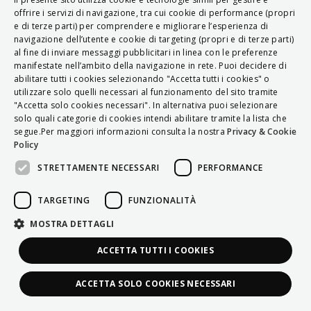
ITALIAN
offrire i servizi di navigazione, tra cui cookie di performance (propri
e di terze parti) per comprendere e migliorare l’esperienza di
ENGLISH
navigazione dell’utente e cookie di targeting (propri e di terze parti)
al fine di inviare messaggi pubblicitari in linea con le preferenze
FRENCH
manifestate nell’ambito della navigazione in rete. Puoi decidere di
abilitare tutti i cookies selezionando "Accetta tutti i cookies" o
HUNGARIAN
utilizzare solo quelli necessari al funzionamento del sito tramite
DEUTSCH
"Accetta solo cookies necessari". In alternativa puoi selezionare
solo quali categorie di cookies intendi abilitare tramite la lista che
POLSKI
segue.Per maggiori informazioni consulta la nostra
Privacy & Cookie
Policy
УКРАЇНСЬКА
STRETTAMENTE NECESSARI
PERFORMANCE
PORTUGUÊS
ESPAÑOL
TARGETING
FUNZIONALITÀ
HRVATSKI
MOSTRA DETTAGLI
ACCETTA TUTTI I COOKIES
ACCETTA SOLO COOKIES NECESSARI