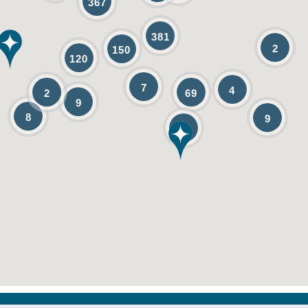
367
381
2
150
120
7
4
2
69
9
8
9
10