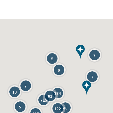
7
5
6
7
7
13
234
61
713
5
46
122