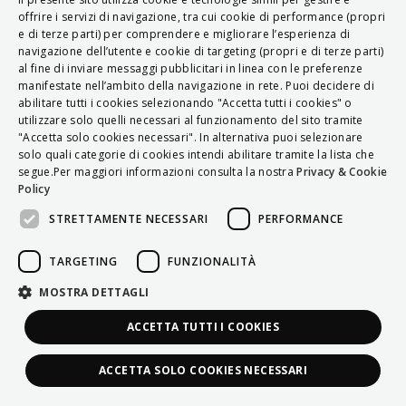
ITALIAN
offrire i servizi di navigazione, tra cui cookie di performance (propri
e di terze parti) per comprendere e migliorare l’esperienza di
ENGLISH
navigazione dell’utente e cookie di targeting (propri e di terze parti)
al fine di inviare messaggi pubblicitari in linea con le preferenze
FRENCH
manifestate nell’ambito della navigazione in rete. Puoi decidere di
abilitare tutti i cookies selezionando "Accetta tutti i cookies" o
HUNGARIAN
utilizzare solo quelli necessari al funzionamento del sito tramite
DEUTSCH
"Accetta solo cookies necessari". In alternativa puoi selezionare
solo quali categorie di cookies intendi abilitare tramite la lista che
POLSKI
segue.Per maggiori informazioni consulta la nostra
Privacy & Cookie
Policy
УКРАЇНСЬКА
STRETTAMENTE NECESSARI
PERFORMANCE
PORTUGUÊS
ESPAÑOL
TARGETING
FUNZIONALITÀ
HRVATSKI
MOSTRA DETTAGLI
ACCETTA TUTTI I COOKIES
ACCETTA SOLO COOKIES NECESSARI