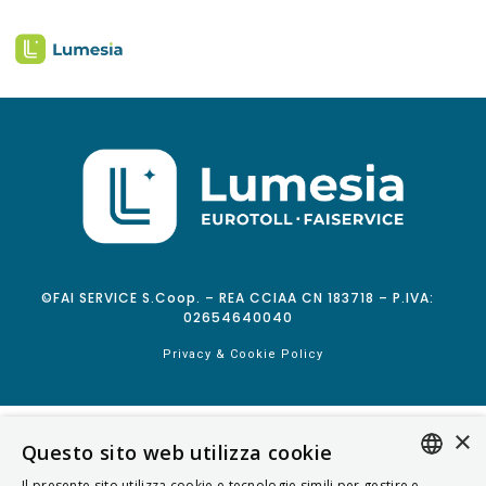
©FAI SERVICE S.Coop. – REA CCIAA CN 183718 – P.IVA:
02654640040
Privacy & Cookie Policy
×
Questo sito web utilizza cookie
Il presente sito utilizza cookie e tecnologie simili per gestire e