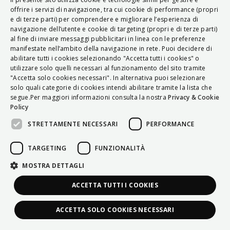
ITALIAN
offrire i servizi di navigazione, tra cui cookie di performance (propri
e di terze parti) per comprendere e migliorare l’esperienza di
ENGLISH
navigazione dell’utente e cookie di targeting (propri e di terze parti)
al fine di inviare messaggi pubblicitari in linea con le preferenze
FRENCH
manifestate nell’ambito della navigazione in rete. Puoi decidere di
abilitare tutti i cookies selezionando "Accetta tutti i cookies" o
HUNGARIAN
utilizzare solo quelli necessari al funzionamento del sito tramite
DEUTSCH
"Accetta solo cookies necessari". In alternativa puoi selezionare
solo quali categorie di cookies intendi abilitare tramite la lista che
POLSKI
segue.Per maggiori informazioni consulta la nostra
Privacy & Cookie
Policy
УКРАЇНСЬКА
STRETTAMENTE NECESSARI
PERFORMANCE
PORTUGUÊS
ESPAÑOL
TARGETING
FUNZIONALITÀ
HRVATSKI
MOSTRA DETTAGLI
ACCETTA TUTTI I COOKIES
ACCETTA SOLO COOKIES NECESSARI