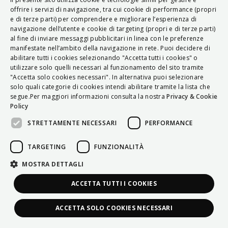
ITALIAN
offrire i servizi di navigazione, tra cui cookie di performance (propri
e di terze parti) per comprendere e migliorare l’esperienza di
ENGLISH
navigazione dell’utente e cookie di targeting (propri e di terze parti)
al fine di inviare messaggi pubblicitari in linea con le preferenze
FRENCH
manifestate nell’ambito della navigazione in rete. Puoi decidere di
abilitare tutti i cookies selezionando "Accetta tutti i cookies" o
HUNGARIAN
utilizzare solo quelli necessari al funzionamento del sito tramite
DEUTSCH
"Accetta solo cookies necessari". In alternativa puoi selezionare
solo quali categorie di cookies intendi abilitare tramite la lista che
POLSKI
segue.Per maggiori informazioni consulta la nostra
Privacy & Cookie
Policy
УКРАЇНСЬКА
STRETTAMENTE NECESSARI
PERFORMANCE
PORTUGUÊS
ESPAÑOL
TARGETING
FUNZIONALITÀ
HRVATSKI
MOSTRA DETTAGLI
ACCETTA TUTTI I COOKIES
ACCETTA SOLO COOKIES NECESSARI