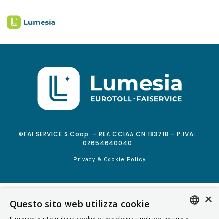
©FAI SERVICE S.Coop. – REA CCIAA CN 183718 – P.IVA:
02654640040
Privacy & Cookie Policy
×
Questo sito web utilizza cookie
Il presente sito utilizza cookie e tecnologie simili per gestire e