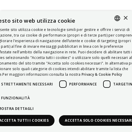
×
sto sito web utilizza cookie
esente sito utilizza cookie e tecnologie simili per gestire e offrire i servizi di
ITALIAN
azione, tra cui cookie di performance (propri e di terze parti) per compre
liorare l’esperienza di navigazione dell’utente e cookie di targeting (propri 
ENGLISH
 parti) al fine di inviare messaggi pubblicitari in linea con le preferenze
estate nell’ambito della navigazione in rete. Puoi decidere di abilitare tutti 
FRENCH
es selezionando "Accetta tutti i cookies" o utilizzare solo quelli necessari a
onamento del sito tramite "Accetta solo cookies necessari". In alternativa p
HUNGARIAN
ionare solo quali categorie di cookies intendi abilitare tramite la lista che
DEUTSCH
.Per maggiori informazioni consulta la nostra
Privacy & Cookie Policy
POLSKI
STRETTAMENTE NECESSARI
PERFORMANCE
TARGETI
УКРАЇНСЬКА
FUNZIONALITÀ
PORTUGUÊS
MOSTRA DETTAGLI
ESPAÑOL
ACCETTA TUTTI I COOKIES
ACCETTA SOLO COOKIES NECESSAR
HRVATSKI