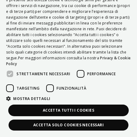
ITALIAN
offrire i servizi di navigazione, tra cui cookie di performance (propri
e di terze parti) per comprendere e migliorare l’esperienza di
ENGLISH
navigazione dell’utente e cookie di targeting (propri e di terze parti)
al fine di inviare messaggi pubblicitari in linea con le preferenze
FRENCH
manifestate nell’ambito della navigazione in rete. Puoi decidere di
abilitare tutti i cookies selezionando "Accetta tutti i cookies" o
HUNGARIAN
utilizzare solo quelli necessari al funzionamento del sito tramite
DEUTSCH
"Accetta solo cookies necessari". In alternativa puoi selezionare
solo quali categorie di cookies intendi abilitare tramite la lista che
POLSKI
segue.Per maggiori informazioni consulta la nostra
Privacy & Cookie
Policy
УКРАЇНСЬКА
STRETTAMENTE NECESSARI
PERFORMANCE
PORTUGUÊS
ESPAÑOL
TARGETING
FUNZIONALITÀ
HRVATSKI
MOSTRA DETTAGLI
ACCETTA TUTTI I COOKIES
ACCETTA SOLO COOKIES NECESSARI