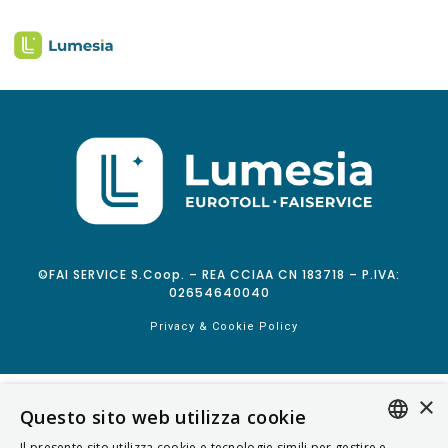
©FAI SERVICE S.Coop. – REA CCIAA CN 183718 – P.IVA:
02654640040
Privacy & Cookie Policy
×
Questo sito web utilizza cookie
Il presente sito utilizza cookie e tecnologie simili per gestire e