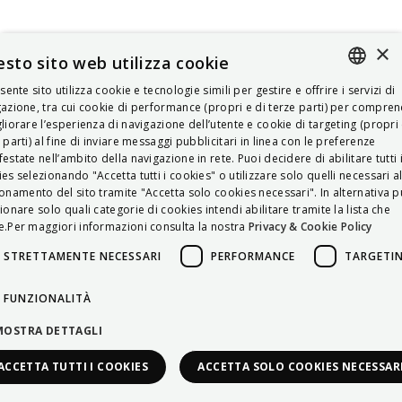
×
sto sito web utilizza cookie
esente sito utilizza cookie e tecnologie simili per gestire e offrire i servizi di
ITALIAN
azione, tra cui cookie di performance (propri e di terze parti) per compre
liorare l’esperienza di navigazione dell’utente e cookie di targeting (propri 
ENGLISH
 parti) al fine di inviare messaggi pubblicitari in linea con le preferenze
estate nell’ambito della navigazione in rete. Puoi decidere di abilitare tutti 
FRENCH
es selezionando "Accetta tutti i cookies" o utilizzare solo quelli necessari a
onamento del sito tramite "Accetta solo cookies necessari". In alternativa p
HUNGARIAN
ionare solo quali categorie di cookies intendi abilitare tramite la lista che
DEUTSCH
.Per maggiori informazioni consulta la nostra
Privacy & Cookie Policy
POLSKI
STRETTAMENTE NECESSARI
PERFORMANCE
TARGETI
УКРАЇНСЬКА
FUNZIONALITÀ
PORTUGUÊS
MOSTRA DETTAGLI
ESPAÑOL
ACCETTA TUTTI I COOKIES
ACCETTA SOLO COOKIES NECESSAR
HRVATSKI