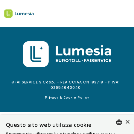
©FAI SERVICE S.Coop. – REA CCIAA CN 183718 – P.IVA:
02654640040
Privacy & Cookie Policy
×
Questo sito web utilizza cookie
Il presente sito utilizza cookie e tecnologie simili per gestire e