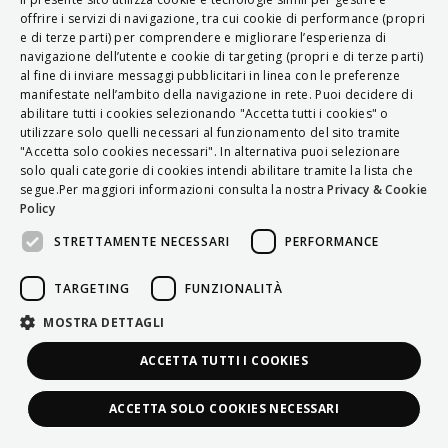
ITALIAN
offrire i servizi di navigazione, tra cui cookie di performance (propri
e di terze parti) per comprendere e migliorare l’esperienza di
ENGLISH
navigazione dell’utente e cookie di targeting (propri e di terze parti)
al fine di inviare messaggi pubblicitari in linea con le preferenze
FRENCH
manifestate nell’ambito della navigazione in rete. Puoi decidere di
abilitare tutti i cookies selezionando "Accetta tutti i cookies" o
HUNGARIAN
utilizzare solo quelli necessari al funzionamento del sito tramite
DEUTSCH
"Accetta solo cookies necessari". In alternativa puoi selezionare
solo quali categorie di cookies intendi abilitare tramite la lista che
POLSKI
segue.Per maggiori informazioni consulta la nostra
Privacy & Cookie
Policy
УКРАЇНСЬКА
STRETTAMENTE NECESSARI
PERFORMANCE
PORTUGUÊS
ESPAÑOL
TARGETING
FUNZIONALITÀ
HRVATSKI
MOSTRA DETTAGLI
ACCETTA TUTTI I COOKIES
ACCETTA SOLO COOKIES NECESSARI