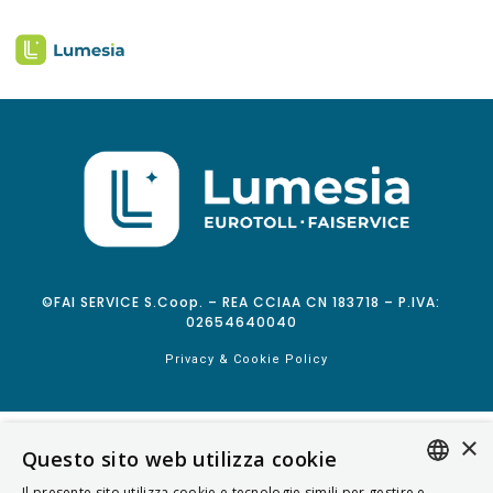
©FAI SERVICE S.Coop. – REA CCIAA CN 183718 – P.IVA:
02654640040
Privacy & Cookie Policy
×
Questo sito web utilizza cookie
Il presente sito utilizza cookie e tecnologie simili per gestire e