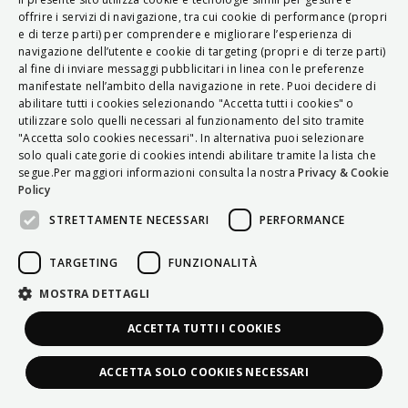
ITALIAN
offrire i servizi di navigazione, tra cui cookie di performance (propri
e di terze parti) per comprendere e migliorare l’esperienza di
ENGLISH
navigazione dell’utente e cookie di targeting (propri e di terze parti)
al fine di inviare messaggi pubblicitari in linea con le preferenze
FRENCH
manifestate nell’ambito della navigazione in rete. Puoi decidere di
abilitare tutti i cookies selezionando "Accetta tutti i cookies" o
HUNGARIAN
utilizzare solo quelli necessari al funzionamento del sito tramite
DEUTSCH
"Accetta solo cookies necessari". In alternativa puoi selezionare
solo quali categorie di cookies intendi abilitare tramite la lista che
POLSKI
segue.Per maggiori informazioni consulta la nostra
Privacy & Cookie
Policy
УКРАЇНСЬКА
STRETTAMENTE NECESSARI
PERFORMANCE
PORTUGUÊS
ESPAÑOL
TARGETING
FUNZIONALITÀ
HRVATSKI
MOSTRA DETTAGLI
ACCETTA TUTTI I COOKIES
ACCETTA SOLO COOKIES NECESSARI