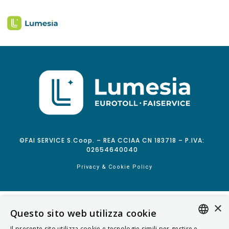
©FAI SERVICE S.Coop. – REA CCIAA CN 183718 – P.IVA:
02654640040
Privacy & Cookie Policy
×
Questo sito web utilizza cookie
Il presente sito utilizza cookie e tecnologie simili per gestire e