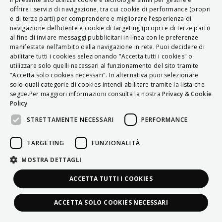
ITALIAN
offrire i servizi di navigazione, tra cui cookie di performance (propri
e di terze parti) per comprendere e migliorare l’esperienza di
ENGLISH
navigazione dell’utente e cookie di targeting (propri e di terze parti)
al fine di inviare messaggi pubblicitari in linea con le preferenze
FRENCH
manifestate nell’ambito della navigazione in rete. Puoi decidere di
abilitare tutti i cookies selezionando "Accetta tutti i cookies" o
HUNGARIAN
utilizzare solo quelli necessari al funzionamento del sito tramite
DEUTSCH
"Accetta solo cookies necessari". In alternativa puoi selezionare
solo quali categorie di cookies intendi abilitare tramite la lista che
POLSKI
segue.Per maggiori informazioni consulta la nostra
Privacy & Cookie
Policy
УКРАЇНСЬКА
STRETTAMENTE NECESSARI
PERFORMANCE
PORTUGUÊS
ESPAÑOL
TARGETING
FUNZIONALITÀ
HRVATSKI
MOSTRA DETTAGLI
ACCETTA TUTTI I COOKIES
ACCETTA SOLO COOKIES NECESSARI