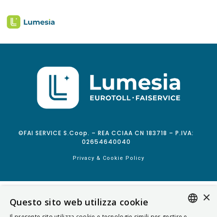
©FAI SERVICE S.Coop. – REA CCIAA CN 183718 – P.IVA:
02654640040
Privacy & Cookie Policy
×
Questo sito web utilizza cookie
Il presente sito utilizza cookie e tecnologie simili per gestire e