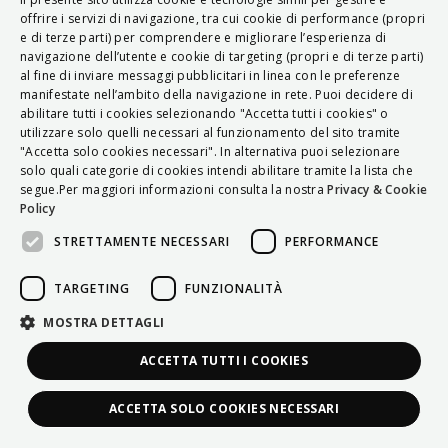
ITALIAN
offrire i servizi di navigazione, tra cui cookie di performance (propri
e di terze parti) per comprendere e migliorare l’esperienza di
ENGLISH
navigazione dell’utente e cookie di targeting (propri e di terze parti)
al fine di inviare messaggi pubblicitari in linea con le preferenze
FRENCH
manifestate nell’ambito della navigazione in rete. Puoi decidere di
abilitare tutti i cookies selezionando "Accetta tutti i cookies" o
HUNGARIAN
utilizzare solo quelli necessari al funzionamento del sito tramite
DEUTSCH
"Accetta solo cookies necessari". In alternativa puoi selezionare
solo quali categorie di cookies intendi abilitare tramite la lista che
POLSKI
segue.Per maggiori informazioni consulta la nostra
Privacy & Cookie
Policy
УКРАЇНСЬКА
STRETTAMENTE NECESSARI
PERFORMANCE
PORTUGUÊS
ESPAÑOL
TARGETING
FUNZIONALITÀ
HRVATSKI
MOSTRA DETTAGLI
ACCETTA TUTTI I COOKIES
ACCETTA SOLO COOKIES NECESSARI