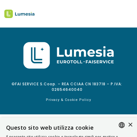
©FAI SERVICE S.Coop. – REA CCIAA CN 183718 – P.IVA:
02654640040
Privacy & Cookie Policy
×
Questo sito web utilizza cookie
Il presente sito utilizza cookie e tecnologie simili per gestire e