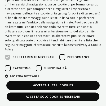
ITALIAN
offrire i servizi di navigazione, tra cui cookie di performance (propri
e di terze parti) per comprendere e migliorare l’esperienza di
ENGLISH
navigazione dell’utente e cookie di targeting (propri e di terze parti)
al fine di inviare messaggi pubblicitari in linea con le preferenze
FRENCH
manifestate nell’ambito della navigazione in rete. Puoi decidere di
abilitare tutti i cookies selezionando "Accetta tutti i cookies" o
HUNGARIAN
utilizzare solo quelli necessari al funzionamento del sito tramite
DEUTSCH
"Accetta solo cookies necessari". In alternativa puoi selezionare
solo quali categorie di cookies intendi abilitare tramite la lista che
POLSKI
segue.Per maggiori informazioni consulta la nostra
Privacy & Cookie
Policy
УКРАЇНСЬКА
STRETTAMENTE NECESSARI
PERFORMANCE
PORTUGUÊS
ESPAÑOL
TARGETING
FUNZIONALITÀ
HRVATSKI
MOSTRA DETTAGLI
ACCETTA TUTTI I COOKIES
ACCETTA SOLO COOKIES NECESSARI