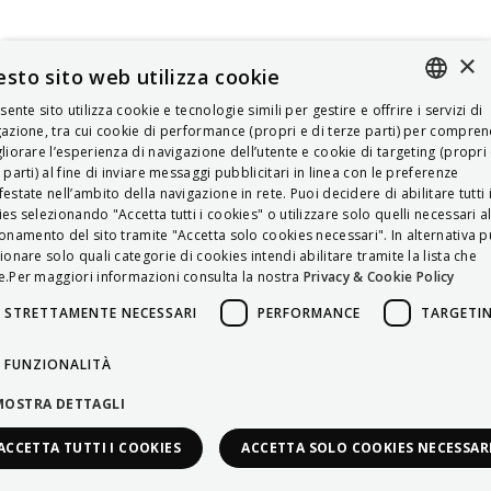
×
sto sito web utilizza cookie
esente sito utilizza cookie e tecnologie simili per gestire e offrire i servizi di
ITALIAN
azione, tra cui cookie di performance (propri e di terze parti) per compre
liorare l’esperienza di navigazione dell’utente e cookie di targeting (propri 
ENGLISH
 parti) al fine di inviare messaggi pubblicitari in linea con le preferenze
estate nell’ambito della navigazione in rete. Puoi decidere di abilitare tutti 
FRENCH
es selezionando "Accetta tutti i cookies" o utilizzare solo quelli necessari a
onamento del sito tramite "Accetta solo cookies necessari". In alternativa p
HUNGARIAN
ionare solo quali categorie di cookies intendi abilitare tramite la lista che
DEUTSCH
.Per maggiori informazioni consulta la nostra
Privacy & Cookie Policy
POLSKI
STRETTAMENTE NECESSARI
PERFORMANCE
TARGETI
УКРАЇНСЬКА
FUNZIONALITÀ
PORTUGUÊS
MOSTRA DETTAGLI
ESPAÑOL
ACCETTA TUTTI I COOKIES
ACCETTA SOLO COOKIES NECESSAR
HRVATSKI