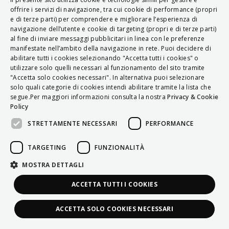
ITALIAN
offrire i servizi di navigazione, tra cui cookie di performance (propri
e di terze parti) per comprendere e migliorare l’esperienza di
ENGLISH
navigazione dell’utente e cookie di targeting (propri e di terze parti)
al fine di inviare messaggi pubblicitari in linea con le preferenze
FRENCH
manifestate nell’ambito della navigazione in rete. Puoi decidere di
abilitare tutti i cookies selezionando "Accetta tutti i cookies" o
HUNGARIAN
utilizzare solo quelli necessari al funzionamento del sito tramite
DEUTSCH
"Accetta solo cookies necessari". In alternativa puoi selezionare
solo quali categorie di cookies intendi abilitare tramite la lista che
POLSKI
segue.Per maggiori informazioni consulta la nostra
Privacy & Cookie
Policy
УКРАЇНСЬКА
STRETTAMENTE NECESSARI
PERFORMANCE
PORTUGUÊS
ESPAÑOL
TARGETING
FUNZIONALITÀ
HRVATSKI
MOSTRA DETTAGLI
ACCETTA TUTTI I COOKIES
ACCETTA SOLO COOKIES NECESSARI