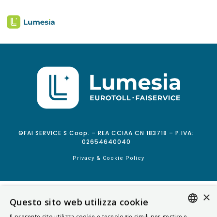
©FAI SERVICE S.Coop. – REA CCIAA CN 183718 – P.IVA:
02654640040
Privacy & Cookie Policy
×
Questo sito web utilizza cookie
Il presente sito utilizza cookie e tecnologie simili per gestire e