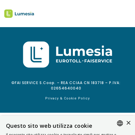
©FAI SERVICE S.Coop. – REA CCIAA CN 183718 – P.IVA:
02654640040
Privacy & Cookie Policy
×
Questo sito web utilizza cookie
Il presente sito utilizza cookie e tecnologie simili per gestire e