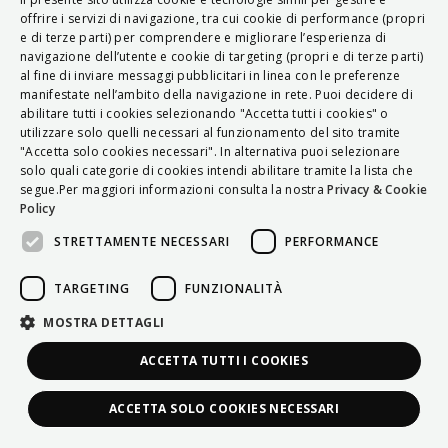
ITALIAN
offrire i servizi di navigazione, tra cui cookie di performance (propri
e di terze parti) per comprendere e migliorare l’esperienza di
ENGLISH
navigazione dell’utente e cookie di targeting (propri e di terze parti)
al fine di inviare messaggi pubblicitari in linea con le preferenze
FRENCH
manifestate nell’ambito della navigazione in rete. Puoi decidere di
abilitare tutti i cookies selezionando "Accetta tutti i cookies" o
HUNGARIAN
utilizzare solo quelli necessari al funzionamento del sito tramite
DEUTSCH
"Accetta solo cookies necessari". In alternativa puoi selezionare
solo quali categorie di cookies intendi abilitare tramite la lista che
POLSKI
segue.Per maggiori informazioni consulta la nostra
Privacy & Cookie
Policy
УКРАЇНСЬКА
STRETTAMENTE NECESSARI
PERFORMANCE
PORTUGUÊS
ESPAÑOL
TARGETING
FUNZIONALITÀ
HRVATSKI
MOSTRA DETTAGLI
ACCETTA TUTTI I COOKIES
ACCETTA SOLO COOKIES NECESSARI