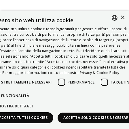
×
sto sito web utilizza cookie
esente sito utilizza cookie e tecnologie simili per gestire e offrire i servizi di
ITALIAN
azione, tra cui cookie di performance (propri e di terze parti) per compre
liorare l’esperienza di navigazione dell’utente e cookie di targeting (propri 
ENGLISH
 parti) al fine di inviare messaggi pubblicitari in linea con le preferenze
estate nell’ambito della navigazione in rete. Puoi decidere di abilitare tutti 
FRENCH
es selezionando "Accetta tutti i cookies" o utilizzare solo quelli necessari a
onamento del sito tramite "Accetta solo cookies necessari". In alternativa p
HUNGARIAN
ionare solo quali categorie di cookies intendi abilitare tramite la lista che
DEUTSCH
.Per maggiori informazioni consulta la nostra
Privacy & Cookie Policy
POLSKI
STRETTAMENTE NECESSARI
PERFORMANCE
TARGETI
УКРАЇНСЬКА
FUNZIONALITÀ
PORTUGUÊS
MOSTRA DETTAGLI
ESPAÑOL
ACCETTA TUTTI I COOKIES
ACCETTA SOLO COOKIES NECESSAR
HRVATSKI