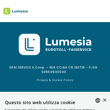
©FAI SERVICE S.Coop. – REA CCIAA CN 183718 – P.IVA:
02654640040
Privacy & Cookie Policy
×
Questo sito web utilizza cookie
Il presente sito utilizza cookie e tecnologie simili per gestire e