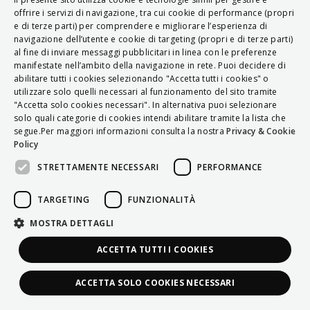
ITALIAN
offrire i servizi di navigazione, tra cui cookie di performance (propri
e di terze parti) per comprendere e migliorare l’esperienza di
ENGLISH
navigazione dell’utente e cookie di targeting (propri e di terze parti)
al fine di inviare messaggi pubblicitari in linea con le preferenze
FRENCH
manifestate nell’ambito della navigazione in rete. Puoi decidere di
abilitare tutti i cookies selezionando "Accetta tutti i cookies" o
HUNGARIAN
utilizzare solo quelli necessari al funzionamento del sito tramite
DEUTSCH
"Accetta solo cookies necessari". In alternativa puoi selezionare
solo quali categorie di cookies intendi abilitare tramite la lista che
POLSKI
segue.Per maggiori informazioni consulta la nostra
Privacy & Cookie
Policy
УКРАЇНСЬКА
STRETTAMENTE NECESSARI
PERFORMANCE
PORTUGUÊS
ESPAÑOL
TARGETING
FUNZIONALITÀ
HRVATSKI
MOSTRA DETTAGLI
ACCETTA TUTTI I COOKIES
ACCETTA SOLO COOKIES NECESSARI