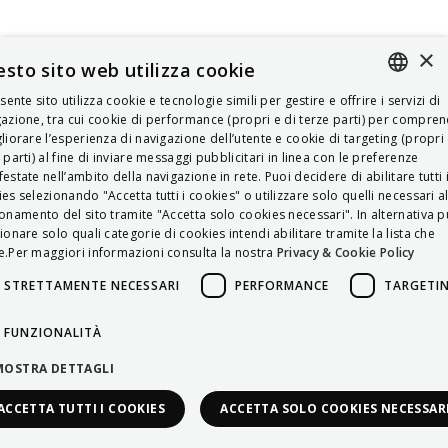
×
sto sito web utilizza cookie
esente sito utilizza cookie e tecnologie simili per gestire e offrire i servizi di
ITALIAN
azione, tra cui cookie di performance (propri e di terze parti) per compre
liorare l’esperienza di navigazione dell’utente e cookie di targeting (propri 
ENGLISH
 parti) al fine di inviare messaggi pubblicitari in linea con le preferenze
estate nell’ambito della navigazione in rete. Puoi decidere di abilitare tutti 
FRENCH
es selezionando "Accetta tutti i cookies" o utilizzare solo quelli necessari a
onamento del sito tramite "Accetta solo cookies necessari". In alternativa p
HUNGARIAN
ionare solo quali categorie di cookies intendi abilitare tramite la lista che
DEUTSCH
.Per maggiori informazioni consulta la nostra
Privacy & Cookie Policy
POLSKI
STRETTAMENTE NECESSARI
PERFORMANCE
TARGETI
УКРАЇНСЬКА
FUNZIONALITÀ
PORTUGUÊS
MOSTRA DETTAGLI
ESPAÑOL
ACCETTA TUTTI I COOKIES
ACCETTA SOLO COOKIES NECESSAR
HRVATSKI