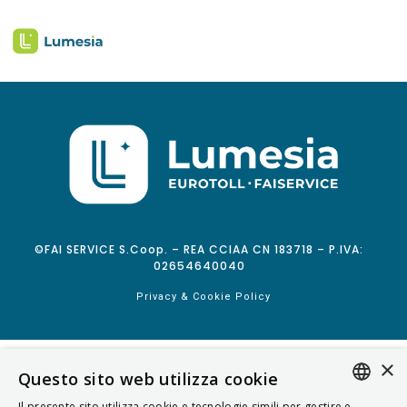
©FAI SERVICE S.Coop. – REA CCIAA CN 183718 – P.IVA:
02654640040
Privacy & Cookie Policy
×
Questo sito web utilizza cookie
Il presente sito utilizza cookie e tecnologie simili per gestire e