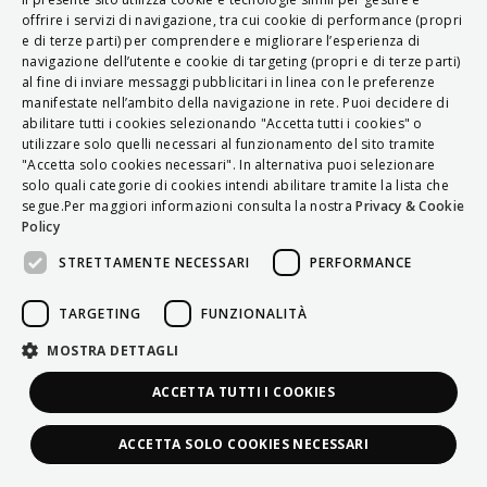
ITALIAN
offrire i servizi di navigazione, tra cui cookie di performance (propri
e di terze parti) per comprendere e migliorare l’esperienza di
ENGLISH
navigazione dell’utente e cookie di targeting (propri e di terze parti)
al fine di inviare messaggi pubblicitari in linea con le preferenze
FRENCH
manifestate nell’ambito della navigazione in rete. Puoi decidere di
abilitare tutti i cookies selezionando "Accetta tutti i cookies" o
HUNGARIAN
utilizzare solo quelli necessari al funzionamento del sito tramite
DEUTSCH
"Accetta solo cookies necessari". In alternativa puoi selezionare
solo quali categorie di cookies intendi abilitare tramite la lista che
POLSKI
segue.Per maggiori informazioni consulta la nostra
Privacy & Cookie
Policy
УКРАЇНСЬКА
STRETTAMENTE NECESSARI
PERFORMANCE
PORTUGUÊS
ESPAÑOL
TARGETING
FUNZIONALITÀ
HRVATSKI
MOSTRA DETTAGLI
ACCETTA TUTTI I COOKIES
ACCETTA SOLO COOKIES NECESSARI