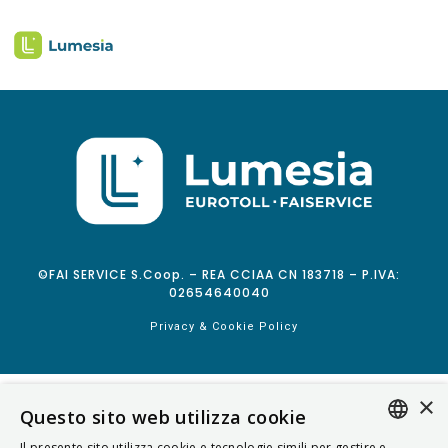
©FAI SERVICE S.Coop. – REA CCIAA CN 183718 – P.IVA:
02654640040
Privacy & Cookie Policy
×
Questo sito web utilizza cookie
Il presente sito utilizza cookie e tecnologie simili per gestire e