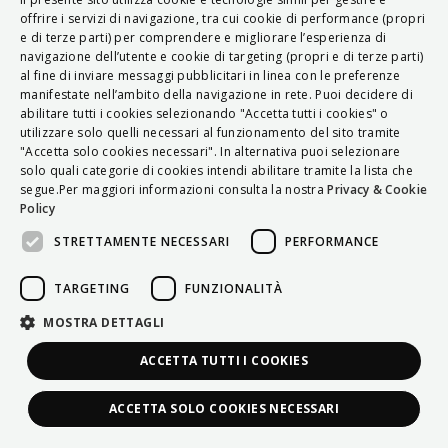
ITALIAN
offrire i servizi di navigazione, tra cui cookie di performance (propri
e di terze parti) per comprendere e migliorare l’esperienza di
ENGLISH
navigazione dell’utente e cookie di targeting (propri e di terze parti)
al fine di inviare messaggi pubblicitari in linea con le preferenze
FRENCH
manifestate nell’ambito della navigazione in rete. Puoi decidere di
abilitare tutti i cookies selezionando "Accetta tutti i cookies" o
HUNGARIAN
utilizzare solo quelli necessari al funzionamento del sito tramite
DEUTSCH
"Accetta solo cookies necessari". In alternativa puoi selezionare
solo quali categorie di cookies intendi abilitare tramite la lista che
POLSKI
segue.Per maggiori informazioni consulta la nostra
Privacy & Cookie
Policy
УКРАЇНСЬКА
STRETTAMENTE NECESSARI
PERFORMANCE
PORTUGUÊS
ESPAÑOL
TARGETING
FUNZIONALITÀ
HRVATSKI
MOSTRA DETTAGLI
ACCETTA TUTTI I COOKIES
ACCETTA SOLO COOKIES NECESSARI