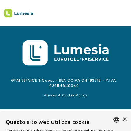
©FAI SERVICE S.Coop. – REA CCIAA CN 183718 – P.IVA:
02654640040
Privacy & Cookie Policy
×
Questo sito web utilizza cookie
Il presente sito utilizza cookie e tecnologie simili per gestire e