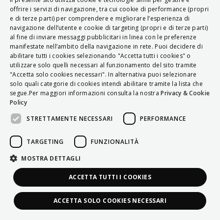
ITALIAN
offrire i servizi di navigazione, tra cui cookie di performance (propri
e di terze parti) per comprendere e migliorare l’esperienza di
ENGLISH
navigazione dell’utente e cookie di targeting (propri e di terze parti)
al fine di inviare messaggi pubblicitari in linea con le preferenze
FRENCH
manifestate nell’ambito della navigazione in rete. Puoi decidere di
abilitare tutti i cookies selezionando "Accetta tutti i cookies" o
HUNGARIAN
utilizzare solo quelli necessari al funzionamento del sito tramite
DEUTSCH
"Accetta solo cookies necessari". In alternativa puoi selezionare
solo quali categorie di cookies intendi abilitare tramite la lista che
POLSKI
segue.Per maggiori informazioni consulta la nostra
Privacy & Cookie
Policy
УКРАЇНСЬКА
STRETTAMENTE NECESSARI
PERFORMANCE
PORTUGUÊS
ESPAÑOL
TARGETING
FUNZIONALITÀ
HRVATSKI
MOSTRA DETTAGLI
ACCETTA TUTTI I COOKIES
ACCETTA SOLO COOKIES NECESSARI