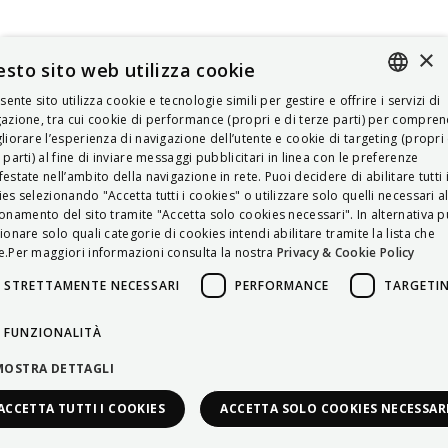
×
sto sito web utilizza cookie
esente sito utilizza cookie e tecnologie simili per gestire e offrire i servizi di
ITALIAN
azione, tra cui cookie di performance (propri e di terze parti) per compre
liorare l’esperienza di navigazione dell’utente e cookie di targeting (propri 
ENGLISH
 parti) al fine di inviare messaggi pubblicitari in linea con le preferenze
estate nell’ambito della navigazione in rete. Puoi decidere di abilitare tutti 
FRENCH
es selezionando "Accetta tutti i cookies" o utilizzare solo quelli necessari a
onamento del sito tramite "Accetta solo cookies necessari". In alternativa p
HUNGARIAN
ionare solo quali categorie di cookies intendi abilitare tramite la lista che
DEUTSCH
.Per maggiori informazioni consulta la nostra
Privacy & Cookie Policy
POLSKI
STRETTAMENTE NECESSARI
PERFORMANCE
TARGETI
УКРАЇНСЬКА
FUNZIONALITÀ
PORTUGUÊS
MOSTRA DETTAGLI
ESPAÑOL
ACCETTA TUTTI I COOKIES
ACCETTA SOLO COOKIES NECESSAR
HRVATSKI