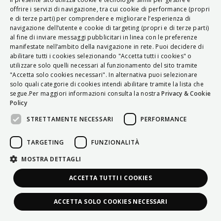
ITALIAN
offrire i servizi di navigazione, tra cui cookie di performance (propri
e di terze parti) per comprendere e migliorare l’esperienza di
ENGLISH
navigazione dell’utente e cookie di targeting (propri e di terze parti)
al fine di inviare messaggi pubblicitari in linea con le preferenze
FRENCH
manifestate nell’ambito della navigazione in rete. Puoi decidere di
abilitare tutti i cookies selezionando "Accetta tutti i cookies" o
HUNGARIAN
utilizzare solo quelli necessari al funzionamento del sito tramite
DEUTSCH
"Accetta solo cookies necessari". In alternativa puoi selezionare
solo quali categorie di cookies intendi abilitare tramite la lista che
POLSKI
segue.Per maggiori informazioni consulta la nostra
Privacy & Cookie
Policy
УКРАЇНСЬКА
STRETTAMENTE NECESSARI
PERFORMANCE
PORTUGUÊS
ESPAÑOL
TARGETING
FUNZIONALITÀ
HRVATSKI
MOSTRA DETTAGLI
ACCETTA TUTTI I COOKIES
ACCETTA SOLO COOKIES NECESSARI