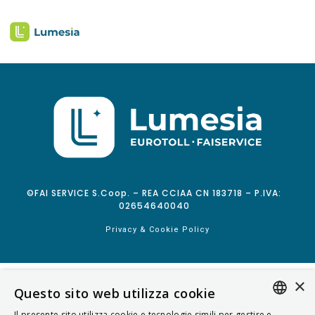
©FAI SERVICE S.Coop. – REA CCIAA CN 183718 – P.IVA:
02654640040
Privacy & Cookie Policy
×
Questo sito web utilizza cookie
Il presente sito utilizza cookie e tecnologie simili per gestire e