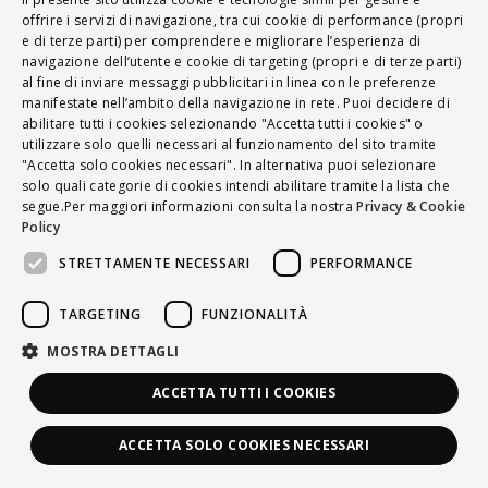
ITALIAN
offrire i servizi di navigazione, tra cui cookie di performance (propri
e di terze parti) per comprendere e migliorare l’esperienza di
ENGLISH
navigazione dell’utente e cookie di targeting (propri e di terze parti)
al fine di inviare messaggi pubblicitari in linea con le preferenze
FRENCH
manifestate nell’ambito della navigazione in rete. Puoi decidere di
abilitare tutti i cookies selezionando "Accetta tutti i cookies" o
HUNGARIAN
utilizzare solo quelli necessari al funzionamento del sito tramite
DEUTSCH
"Accetta solo cookies necessari". In alternativa puoi selezionare
solo quali categorie di cookies intendi abilitare tramite la lista che
POLSKI
segue.Per maggiori informazioni consulta la nostra
Privacy & Cookie
Policy
УКРАЇНСЬКА
STRETTAMENTE NECESSARI
PERFORMANCE
PORTUGUÊS
ESPAÑOL
TARGETING
FUNZIONALITÀ
HRVATSKI
MOSTRA DETTAGLI
ACCETTA TUTTI I COOKIES
ACCETTA SOLO COOKIES NECESSARI