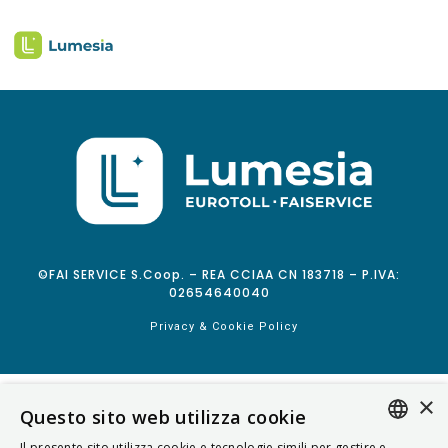
©FAI SERVICE S.Coop. – REA CCIAA CN 183718 – P.IVA:
02654640040
Privacy & Cookie Policy
×
Questo sito web utilizza cookie
Il presente sito utilizza cookie e tecnologie simili per gestire e