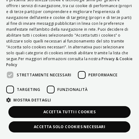
ITALIAN
offrire i servizi di navigazione, tra cui cookie di performance (propri
e di terze parti) per comprendere e migliorare l’esperienza di
ENGLISH
navigazione dell’utente e cookie di targeting (propri e di terze parti)
al fine di inviare messaggi pubblicitari in linea con le preferenze
FRENCH
manifestate nell’ambito della navigazione in rete. Puoi decidere di
abilitare tutti i cookies selezionando "Accetta tutti i cookies" o
HUNGARIAN
utilizzare solo quelli necessari al funzionamento del sito tramite
DEUTSCH
"Accetta solo cookies necessari". In alternativa puoi selezionare
solo quali categorie di cookies intendi abilitare tramite la lista che
POLSKI
segue.Per maggiori informazioni consulta la nostra
Privacy & Cookie
Policy
УКРАЇНСЬКА
STRETTAMENTE NECESSARI
PERFORMANCE
PORTUGUÊS
ESPAÑOL
TARGETING
FUNZIONALITÀ
HRVATSKI
MOSTRA DETTAGLI
ACCETTA TUTTI I COOKIES
ACCETTA SOLO COOKIES NECESSARI