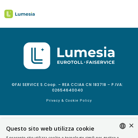
©FAI SERVICE S.Coop. – REA CCIAA CN 183718 – P.IVA:
02654640040
Privacy & Cookie Policy
×
Questo sito web utilizza cookie
Il presente sito utilizza cookie e tecnologie simili per gestire e