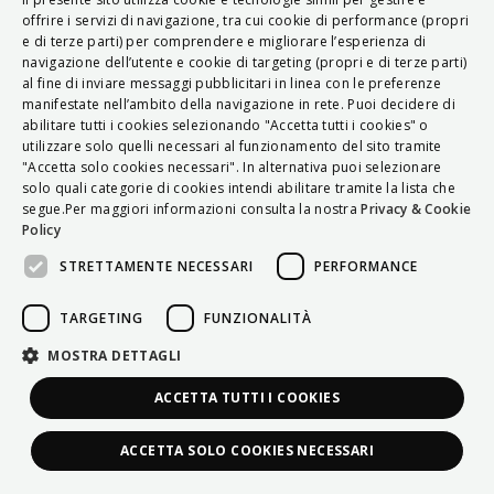
ITALIAN
offrire i servizi di navigazione, tra cui cookie di performance (propri
e di terze parti) per comprendere e migliorare l’esperienza di
ENGLISH
navigazione dell’utente e cookie di targeting (propri e di terze parti)
al fine di inviare messaggi pubblicitari in linea con le preferenze
FRENCH
manifestate nell’ambito della navigazione in rete. Puoi decidere di
abilitare tutti i cookies selezionando "Accetta tutti i cookies" o
HUNGARIAN
utilizzare solo quelli necessari al funzionamento del sito tramite
DEUTSCH
"Accetta solo cookies necessari". In alternativa puoi selezionare
solo quali categorie di cookies intendi abilitare tramite la lista che
POLSKI
segue.Per maggiori informazioni consulta la nostra
Privacy & Cookie
Policy
УКРАЇНСЬКА
STRETTAMENTE NECESSARI
PERFORMANCE
PORTUGUÊS
ESPAÑOL
TARGETING
FUNZIONALITÀ
HRVATSKI
MOSTRA DETTAGLI
ACCETTA TUTTI I COOKIES
ACCETTA SOLO COOKIES NECESSARI