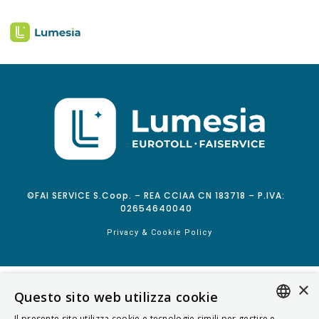
©FAI SERVICE S.Coop. – REA CCIAA CN 183718 – P.IVA:
02654640040
Privacy & Cookie Policy
×
Questo sito web utilizza cookie
Il presente sito utilizza cookie e tecnologie simili per gestire e