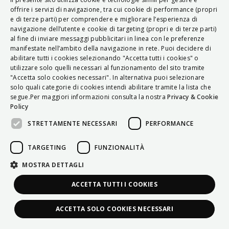
ITALIAN
offrire i servizi di navigazione, tra cui cookie di performance (propri
e di terze parti) per comprendere e migliorare l’esperienza di
ENGLISH
navigazione dell’utente e cookie di targeting (propri e di terze parti)
al fine di inviare messaggi pubblicitari in linea con le preferenze
FRENCH
manifestate nell’ambito della navigazione in rete. Puoi decidere di
abilitare tutti i cookies selezionando "Accetta tutti i cookies" o
HUNGARIAN
utilizzare solo quelli necessari al funzionamento del sito tramite
DEUTSCH
"Accetta solo cookies necessari". In alternativa puoi selezionare
solo quali categorie di cookies intendi abilitare tramite la lista che
POLSKI
segue.Per maggiori informazioni consulta la nostra
Privacy & Cookie
Policy
УКРАЇНСЬКА
STRETTAMENTE NECESSARI
PERFORMANCE
PORTUGUÊS
ESPAÑOL
TARGETING
FUNZIONALITÀ
HRVATSKI
MOSTRA DETTAGLI
ACCETTA TUTTI I COOKIES
ACCETTA SOLO COOKIES NECESSARI