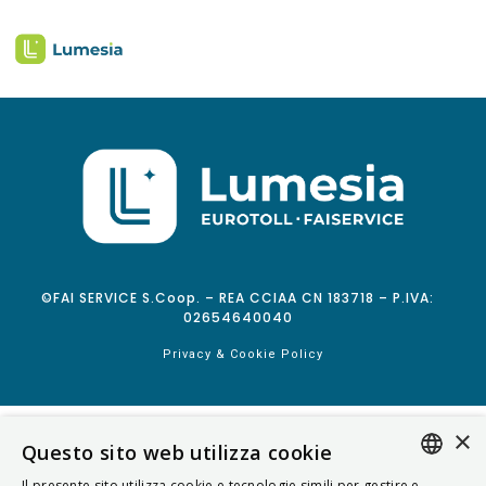
©FAI SERVICE S.Coop. – REA CCIAA CN 183718 – P.IVA:
02654640040
Privacy & Cookie Policy
×
Questo sito web utilizza cookie
Il presente sito utilizza cookie e tecnologie simili per gestire e