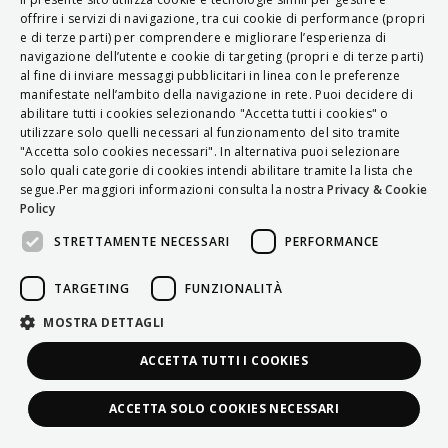
ITALIAN
offrire i servizi di navigazione, tra cui cookie di performance (propri
e di terze parti) per comprendere e migliorare l’esperienza di
ENGLISH
navigazione dell’utente e cookie di targeting (propri e di terze parti)
al fine di inviare messaggi pubblicitari in linea con le preferenze
FRENCH
manifestate nell’ambito della navigazione in rete. Puoi decidere di
abilitare tutti i cookies selezionando "Accetta tutti i cookies" o
HUNGARIAN
utilizzare solo quelli necessari al funzionamento del sito tramite
DEUTSCH
"Accetta solo cookies necessari". In alternativa puoi selezionare
solo quali categorie di cookies intendi abilitare tramite la lista che
POLSKI
segue.Per maggiori informazioni consulta la nostra
Privacy & Cookie
Policy
УКРАЇНСЬКА
STRETTAMENTE NECESSARI
PERFORMANCE
PORTUGUÊS
ESPAÑOL
TARGETING
FUNZIONALITÀ
HRVATSKI
MOSTRA DETTAGLI
ACCETTA TUTTI I COOKIES
ACCETTA SOLO COOKIES NECESSARI