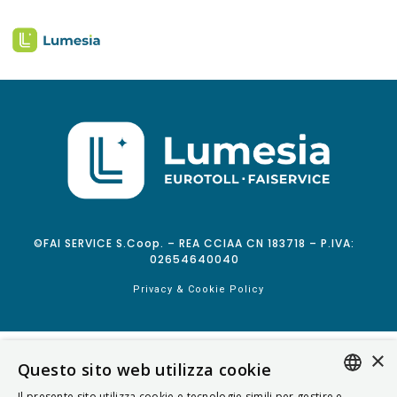
©FAI SERVICE S.Coop. – REA CCIAA CN 183718 – P.IVA:
02654640040
Privacy & Cookie Policy
×
Questo sito web utilizza cookie
Il presente sito utilizza cookie e tecnologie simili per gestire e